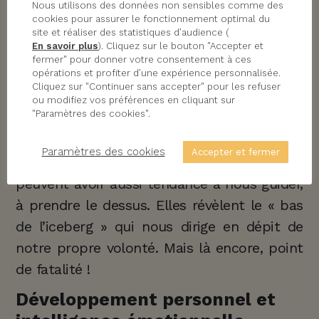
Nous utilisons des données non sensibles comme des
cookies pour assurer le fonctionnement optimal du
Il est tellement plus simple de se cacher
site et réaliser des statistiques d’audience (
derrière le masque du « tout va bien » !
En savoir plus
). Cliquez sur le bouton "Accepter et
fermer" pour donner votre consentement à ces
opérations et profiter d’une expérience personnalisée.
Il en va pourtant de notre authenticité de
Cliquez sur "Continuer sans accepter" pour les refuser
savoir reconnaître qu’à côté des émotions
ou modifiez vos préférences en cliquant sur
"Paramètres des cookies".
positives que l’on sait entretenir et
véhiculer (joie, fierté, amour…), les
Paramètres des cookies
Accepter et fermer
premières sont bien présentes et réelles, et
peuvent avoir aussi tendance à nous guider,
à prendre le dessus. Elles révèlent le « bas
de l’iceberg » qui nous dirige en dépit de
notre propre volonté. Mais là encore, point
de fatalité !
Développement personnel et