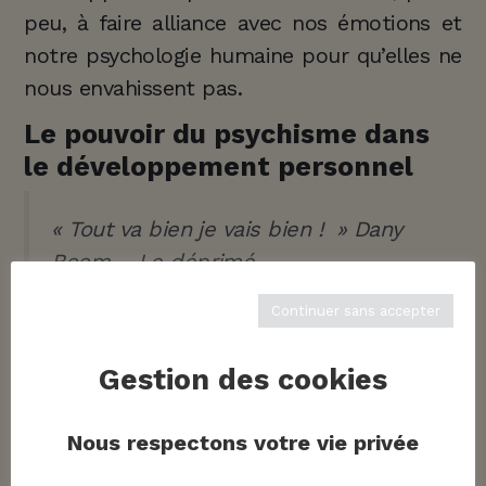
peu, à faire alliance avec nos émotions et
notre psychologie humaine pour qu’elles ne
nous envahissent pas.
Le pouvoir du psychisme dans
le développement personnel
«
Tout va bien je vais bien !
» Dany
Boom – Le déprimé
Continuer sans accepter
Certains diront : Pourquoi s’attarder sur
Gestion des cookies
mes tristesses, mes colères, mes replis,
mes sources de conflit et toutes ces
Nous respectons votre vie privée
émotions négatives qui entravent mon
quotidien?