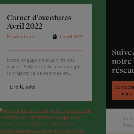
Carnet d’aventures
Avril 2022
Newsletters
1 avril 2022
Suive
notre 
Notre engagement auprès des
jeunes. EnQuête 2 Soi accompagne
résea
la trajectoire de femmes et
d’hommes, quelque soit leur âge,
en quête d’un bon départ dans la
Lire la suite
Contact
vie ou de nouveaux horizons. Tous
nous
désireux d’offrir au monde ce
qu’ils ont de meilleur. Un an après
son lancement, et dans ces temps
Polit
troublés, nous avons souhaité
léga
consacrer […]