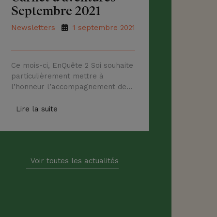
Septembre 2021
Newsletters
1 septembre 2021
Ce mois-ci, EnQuête 2 Soi souhaite
particulièrement mettre à
l’honneur l’accompagnement des
personnes en situation de
handicap. Au cœur de nos valeurs,
Lire la suite
il y a l’accueil inconditionnel de
toute personne pour les mener
aussi loin que possible sur leur
chemin de vie.
Voir toutes les actualités