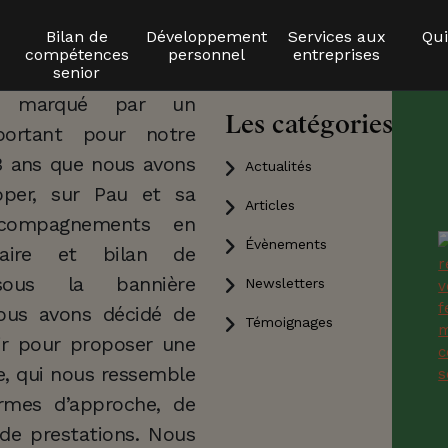
Bilan de
Développement
Services aux
Qu
compétences
personnel
entreprises
 chemins. Ce mois de
senior
é marqué par un
Les catégories
ortant pour notre
 3 ans que nous avons
Actualités
per, sur Pau et sa
Articles
ccompagnements en
Évènements
olaire et bilan de
sous la bannière
Newsletters
Nous avons décidé de
Témoignages
ir pour proposer une
ue, qui nous ressemble
rmes d’approche, de
de prestations. Nous