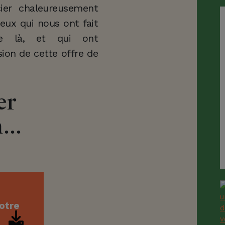
ier chaleureusement
ceux qui nous ont fait
ue là, et qui ont
sion de cette offre de
er
...
otre