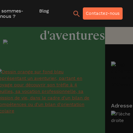
Autres
i sommes-
Blog
Recher
Contactez-nous
nous ?
carnets
d'aventures
Adresse