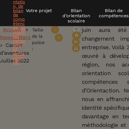
Votre projet
Bilan
Bilan de
d’orientation
compétences
Aller
À la croisée des
scolaire
au
-
Accueil
>
juin aura ét
Taille
contenu
de la
Newsletters
+
changement imp
C
police
Carnet
>
entreprise. Voilà
:
d’aventures
œuvré à dévelop
a
Juillet 2022
région, nos a
r
orientation sc
compétences 
n
d’Orientaction. 
nous en affranch
e
identité spécifiq
davantage en te
t
méthodologie et 