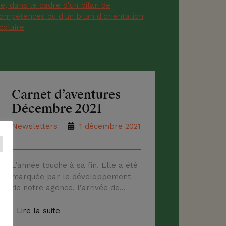
Carnet d’aventures
Décembre 2021
Newsletters
1 décembre 2021
L’année touche à sa fin. Elle a été
marquée par le développement
de notre agence, l’arrivée de
nouveaux consultant(e)s et
couronnée d’un beau résultat,
Lire la suite
avec la certification Qualiopi qui