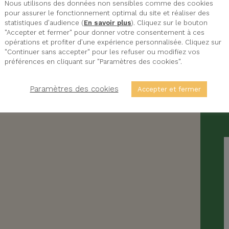
Nous utilisons des données non sensibles comme des cookies
pour assurer le fonctionnement optimal du site et réaliser des
statistiques d’audience (
En savoir plus
). Cliquez sur le bouton
"Accepter et fermer" pour donner votre consentement à ces
opérations et profiter d’une expérience personnalisée. Cliquez sur
"Continuer sans accepter" pour les refuser ou modifiez vos
préférences en cliquant sur "Paramètres des cookies".
Paramètres des cookies
Accepter et fermer