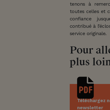
tenons à remerc
d
toutes celles et 
’
confiance jusq
contribué à l’éclo
a
service originale.
v
Pour all
e
plus loin
n
t
u
Téléchargez n
newsletter