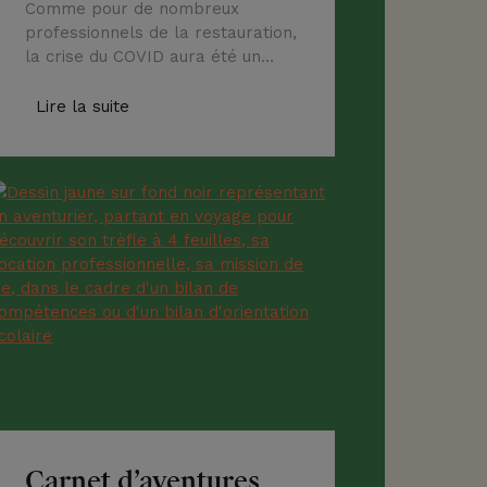
Comme pour de nombreux
professionnels de la restauration,
la crise du COVID aura été un
révélateur pour Laure. Toute crise
offrant des opportunités, elle a
Lire la suite
choisi le cabinet EnQuête 2 Soi, en
partenariat avec Orient’Action,
pour faire le point sur sa vie et
définir un nouveau projet, plus en
accord avec ses valeurs. Nous
sommes […]
Carnet d’aventures