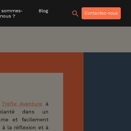
i sommes-
Blog
Recher
Contactez-nous
nous ?
e
Trèfle Aventure
à
planté dans un
lme et facilement
 à la réflexion et à