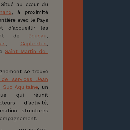
. Situé au cœur du
gnanx
, à proximité
ntière avec le Pays
 d’accueillir les
enant de
Boucau
,
es
,
Capbreton
,
re
Saint-Martin-de-
gnement se trouve
 de services Jean
s Sud Aquitaine
, un
que qui réunit
teurs d’activité,
mation, structures
ccompagnement.