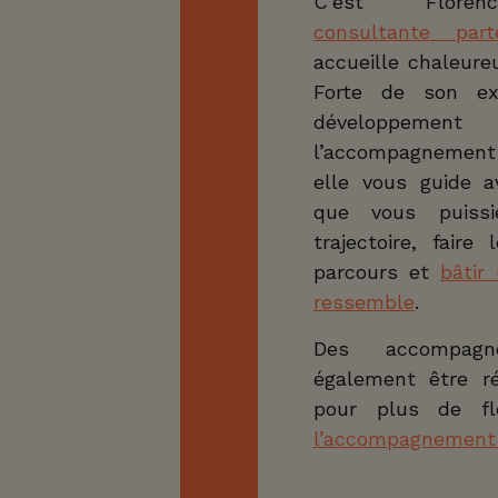
C’est Floren
)trouver
consultante part
 parcours
n projet
accueille chaleure
aliste,
 avec vos
Forte de son ex
développement p
n
bilan de
l’accompagnement
rnos ou
 Voici
elle vous guide 
ts pour
 de faire
que vous puissie
trajectoire, faire
parcours et
bâtir
ressemble
.
Des accompagn
également être ré
pour plus de fle
l’accompagnement 