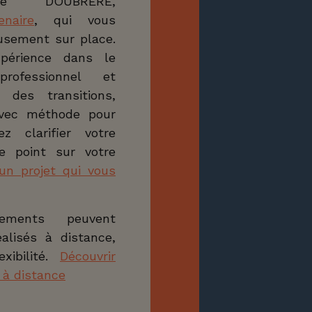
ce DOUBRÈRE,
enaire
, qui vous
usement sur place.
périence dans le
rofessionnel et
 des transitions,
avec méthode pour
z clarifier votre
 le point sur votre
 un projet qui vous
ements peuvent
alisés à distance,
xibilité.
Découvrir
à distance