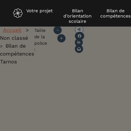
Votre projet
Bilan
Bilan de
d’orientation
compétences
Aller
scolaire
au
-
Accueil
>
Taille
contenu
de la
Non classé
+
B
police
Bilan de
>
:
compétences
i
Tarnos
l
a
n
Tarno
d