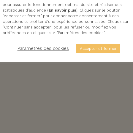
pour assurer le fonctionnement optimal du site et réaliser des
statistiques d’audience (
En savoir plus
). Cliquez sur le bouton
"Accepter et fermer" pour donner votre consentement à ces
opérations et profiter d’une expérience personnalisée. Cliquez sur
"Continuer sans accepter" pour les refuser ou modifiez vos
préférences en cliquant sur "Paramètres des cookies".
Paramètres des cookies
Accepter et fermer