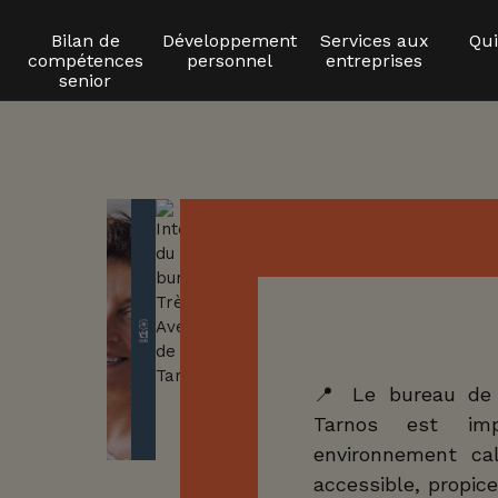
Bilan de
Développement
Services aux
Qu
compétences
personnel
entreprises
senior
📍 Le bureau d
Tarnos est im
s
environnement ca
accessible, propice