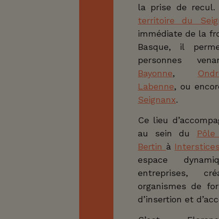
la prise de recul
BRÈRE,
territoire du Sei
naire de
, vous
immédiate de la fro
 bureau à
Basque, il permet
four des
 Basque.
personnes v
ience en
Bayonne
,
Ondr
t de sa
Labenne
, ou enco
ine du
anx
, elle
Seignanx
.
la région
rojets
onversion
Ce lieu d’accompa
carrière.
au sein du
Pôle
e tout
du privé,
Bertin
à
Interstice
fonction
pendants,
espace dynami
 quête de
entreprises, créa
ors qui
ur fin de
organismes de for
d’insertion et d’a
pproche
ence vous
mière vos