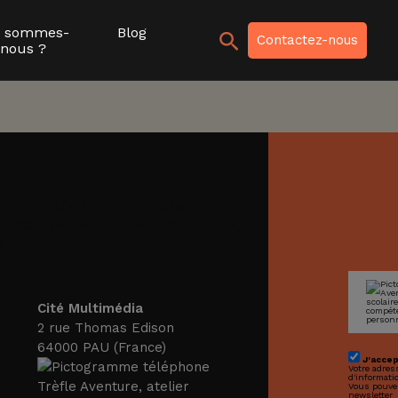
i sommes-
Blog
Recher
Contactez-nous
nous ?
Cité Multimédia
2 rue Thomas Edison
64000 PAU (France)
J'accep
Votre adres
d'informati
Vous pouvez
newsletter