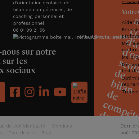
En savoir p
Votre
Aider m
Réussi
06 01 99 21 56
profess
contact@trefle-aventure.c
Me rel
un bur
-nous sur notre
Me proj
 sur les
Me con
x sociaux
test de
Optimi
recher
-
Trouve
que de confidentialité
Mentions
Dernière
s
Plan du site
Blog
août 20