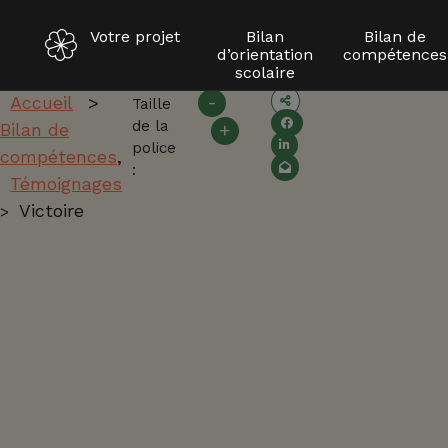
Votre projet
Bilan
Bilan de
d’orientation
compétences
Aller
scolaire
au
-
Accueil
>
Taille
contenu
de la
Bilan de
+
T
police
compétences
,
:
Témoignages
é
Victoire
>
m
o
i
g