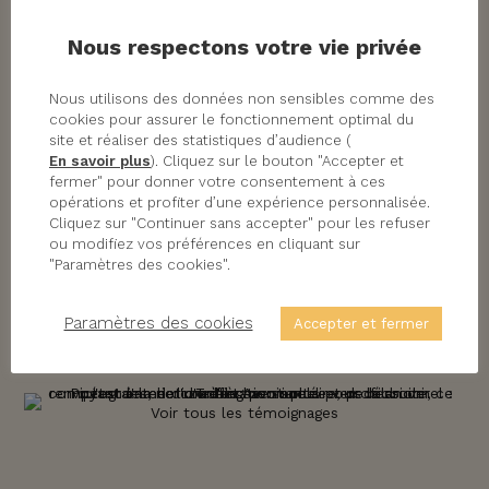
masseur-kinésithérapeute libéral.
Nous respectons votre vie privée
Reconnaissance végétale, soins et entretien
des plantes et même divers travaux de petite
Nous utilisons des données non sensibles comme des
maçonnerie et autres, une formation riche en
cookies pour assurer le fonctionnement optimal du
découvertes et en rencontres.
site et réaliser des statistiques d’audience (
En savoir plus
). Cliquez sur le bouton "Accepter et
Je poursuis pour l’instant et jusqu’à fin
fermer" pour donner votre consentement à ces
opérations et profiter d’une expérience personnalisée.
décembre cette aventure avec pour seul
Cliquez sur "Continuer sans accepter" pour les refuser
objectif l’audace d’essayer autre chose et de
ou modifiez vos préférences en cliquant sur
rester ouvert aux opportunités. Du soin aux
"Paramètres des cookies".
humains au soin des plantes, il n’y a qu’un
Paramètres des cookies
Accepter et fermer
pas. Il faut juste parfois être accompagné
pour le franchir…
Voir tous les témoignages